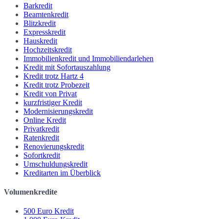
Barkredit
Beamtenkredit
Blitzkredit
Expresskredit
Hauskredit
Hochzeitskredit
Immobilienkredit und Immobiliendarlehen
Kredit mit Sofortauszahlung
Kredit trotz Hartz 4
Kredit trotz Probezeit
Kredit von Privat
kurzfristiger Kredit
Modernisierungskredit
Online Kredit
Privatkredit
Ratenkredit
Renovierungskredit
Sofortkredit
Umschuldungskredit
Kreditarten im Überblick
Volumenkredite
500 Euro Kredit