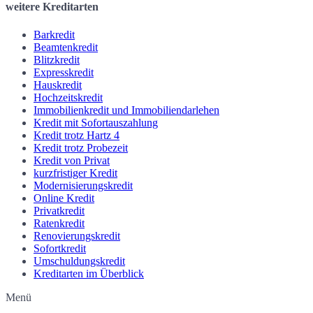
weitere Kreditarten
Barkredit
Beamtenkredit
Blitzkredit
Expresskredit
Hauskredit
Hochzeitskredit
Immobilienkredit und Immobiliendarlehen
Kredit mit Sofortauszahlung
Kredit trotz Hartz 4
Kredit trotz Probezeit
Kredit von Privat
kurzfristiger Kredit
Modernisierungskredit
Online Kredit
Privatkredit
Ratenkredit
Renovierungskredit
Sofortkredit
Umschuldungskredit
Kreditarten im Überblick
Menü