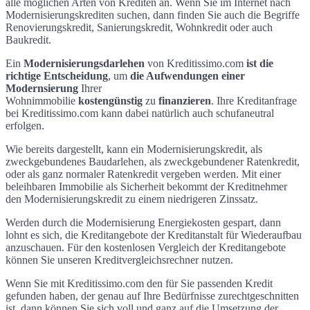
alle möglichen Arten von Krediten an. Wenn Sie im Internet nach
Modernisierungskrediten suchen, dann finden Sie auch die Begriffe
Renovierungskredit, Sanierungskredit, Wohnkredit oder auch
Baukredit.
Ein
Modernisierungsdarlehen
von Kreditissimo.com
ist die
richtige Entscheidung
, um
die Aufwendungen einer
Modernsierung
Ihrer
Wohnimmobilie
kostengünstig
zu
finanzieren
. Ihre Kreditanfrage
bei Kreditissimo.com kann dabei natürlich auch schufaneutral
erfolgen.
Wie bereits dargestellt, kann ein Modernisierungskredit, als
zweckgebundenes Baudarlehen, als zweckgebundener Ratenkredit,
oder als ganz normaler Ratenkredit vergeben werden. Mit einer
beleihbaren Immobilie als Sicherheit bekommt der Kreditnehmer
den Modernisierungskredit zu einem niedrigeren Zinssatz.
Werden durch die Modernisierung Energiekosten gespart, dann
lohnt es sich, die Kreditangebote der Kreditanstalt für Wiederaufbau
anzuschauen. Für den kostenlosen Vergleich der Kreditangebote
können Sie unseren Kreditvergleichsrechner nutzen.
Wenn Sie mit Kreditissimo.com den für Sie passenden Kredit
gefunden haben, der genau auf Ihre Bedürfnisse zurechtgeschnitten
ist, dann können Sie sich voll und ganz auf die Umsetzung der