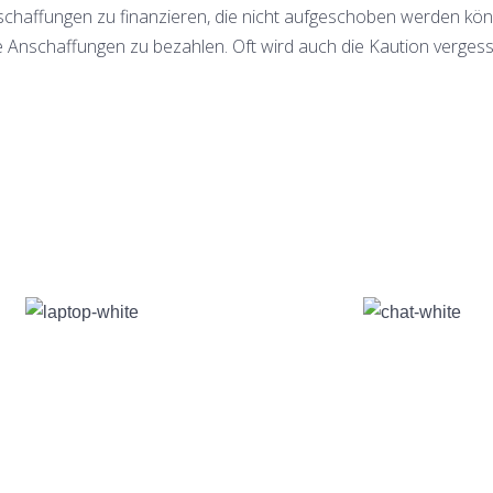
nschaffungen zu finanzieren, die nicht aufgeschoben werden 
lle Anschaffungen zu bezahlen. Oft wird auch die Kaution vergess
Gründe für Kreditissimo.com
eng vertraulich & diskret
freier Verwendungszwe