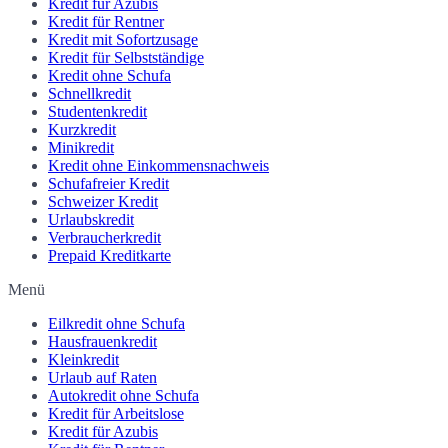
Kredit für Azubis
Kredit für Rentner
Kredit mit Sofortzusage
Kredit für Selbstständige
Kredit ohne Schufa
Schnellkredit
Studentenkredit
Kurzkredit
Minikredit
Kredit ohne Einkommensnachweis
Schufafreier Kredit
Schweizer Kredit
Urlaubskredit
Verbraucherkredit
Prepaid Kreditkarte
Menü
Eilkredit ohne Schufa
Hausfrauenkredit
Kleinkredit
Urlaub auf Raten
Autokredit ohne Schufa
Kredit für Arbeitslose
Kredit für Azubis