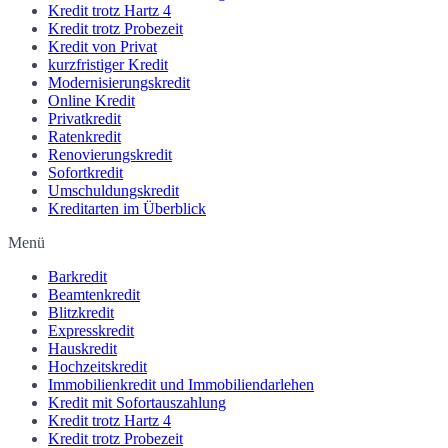
Kredit trotz Hartz 4
Kredit trotz Probezeit
Kredit von Privat
kurzfristiger Kredit
Modernisierungskredit
Online Kredit
Privatkredit
Ratenkredit
Renovierungskredit
Sofortkredit
Umschuldungskredit
Kreditarten im Überblick
Menü
Barkredit
Beamtenkredit
Blitzkredit
Expresskredit
Hauskredit
Hochzeitskredit
Immobilienkredit und Immobiliendarlehen
Kredit mit Sofortauszahlung
Kredit trotz Hartz 4
Kredit trotz Probezeit