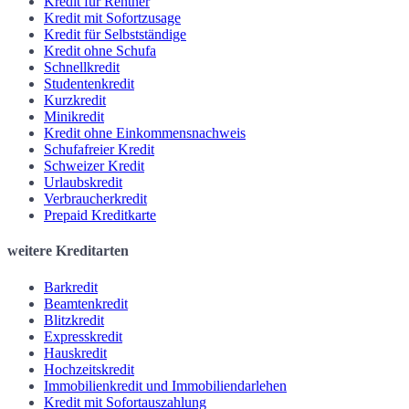
Kredit für Rentner
Kredit mit Sofortzusage
Kredit für Selbstständige
Kredit ohne Schufa
Schnellkredit
Studentenkredit
Kurzkredit
Minikredit
Kredit ohne Einkommensnachweis
Schufafreier Kredit
Schweizer Kredit
Urlaubskredit
Verbraucherkredit
Prepaid Kreditkarte
weitere Kreditarten
Barkredit
Beamtenkredit
Blitzkredit
Expresskredit
Hauskredit
Hochzeitskredit
Immobilienkredit und Immobiliendarlehen
Kredit mit Sofortauszahlung